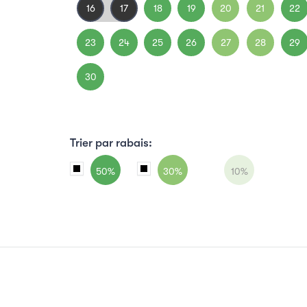
16
17
18
19
20
21
22
23
24
25
26
27
28
29
30
Trier par rabais:
50%
30%
10%