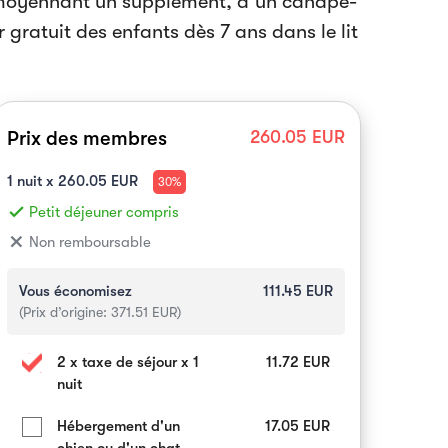
t moyennant un supplément, d’un canapé-
 gratuit des enfants dès 7 ans dans le lit
Prix des membres
260.05
EUR
1
nuit x
260.05
EUR
30%
done
Petit déjeuner compris
close
Non remboursable
Vous économisez
111.45
EUR
(Prix d’origine:
371.51
EUR)
2 x taxe de séjour x 1
11.72
EUR
nuit
Hébergement d'un
17.05
EUR
chien ou d'un chat