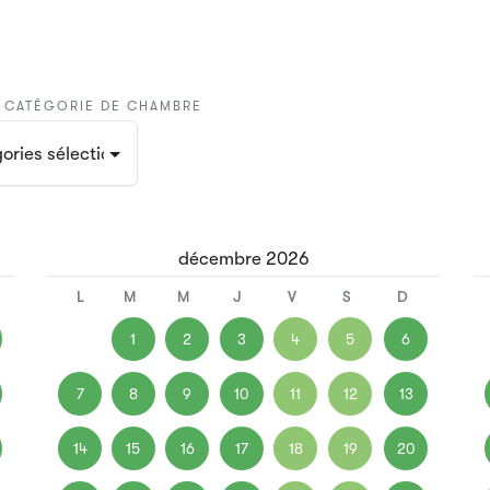
A CATÉGORIE DE CHAMBRE
catégories sélectionnées
décembre
2026
L
M
M
J
V
S
D
1
2
3
4
5
6
7
8
9
10
11
12
13
14
15
16
17
18
19
20