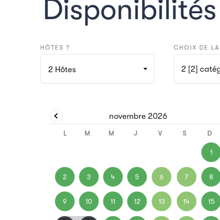
Disponibilités
HÒTES ?
CHOIX DE L
2 [2] 
2
Hôtes
novembre
2026
L
M
M
J
V
S
D
1
2
3
4
5
6
7
8
9
10
11
12
13
14
15