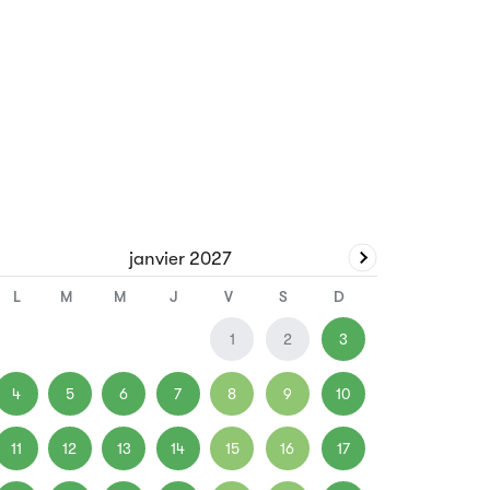
janvier
2027
L
M
M
J
V
S
D
1
2
3
4
5
6
7
8
9
10
11
12
13
14
15
16
17