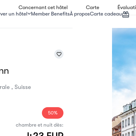
s
Concernant cet hôtel
Carte
Évaluat
Carte cadeau
ver un hôtel
Member Benefits
À propos
favorite_border
nn
ale , Suisse
50%
chambre et nuit dès:
423 EUR