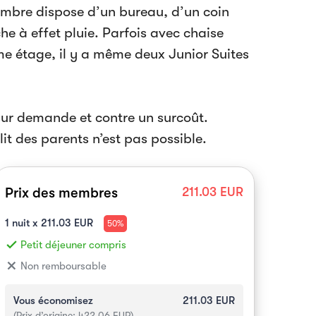
mbre dispose d’un bureau, d’un coin
e à effet pluie. Parfois avec chaise
me étage, il y a même deux Junior Suites
 sur demande et contre un surcoût.
lit des parents n’est pas possible.
Prix des membres
211.03
EUR
1
nuit x
211.03
EUR
50%
done
Petit déjeuner compris
close
Non remboursable
Vous économisez
211.03
EUR
(Prix d’origine:
422.06
EUR)