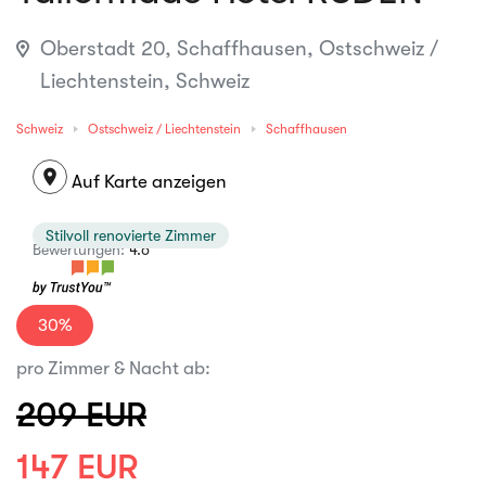
Oberstadt 20, Schaffhausen, Ostschweiz /
Liechtenstein, Schweiz
Schweiz
Ostschweiz / Liechtenstein
Schaffhausen
location_on
Auf Karte anzeigen
Stilvoll renovierte Zimmer
Bewertungen:
4.6
30%
pro Zimmer & Nacht ab:
209 EUR
147 EUR