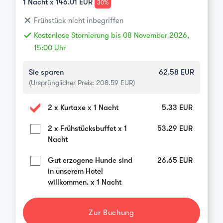
1
Nacht x
146.01
EUR
30%
close
Frühstück nicht inbegriffen
done
Kostenlose Stornierung bis 08 November 2026,
15:00 Uhr
Sie sparen
62.58
EUR
(Ursprünglicher Preis:
208.59
EUR)
2 x Kurtaxe x 1 Nacht
5.33
EUR
2 x Frühstücksbuffet x 1
53.29
EUR
Nacht
Gut erzogene Hunde sind
26.65
EUR
in unserem Hotel
willkommen. x 1 Nacht
Zur Buchung