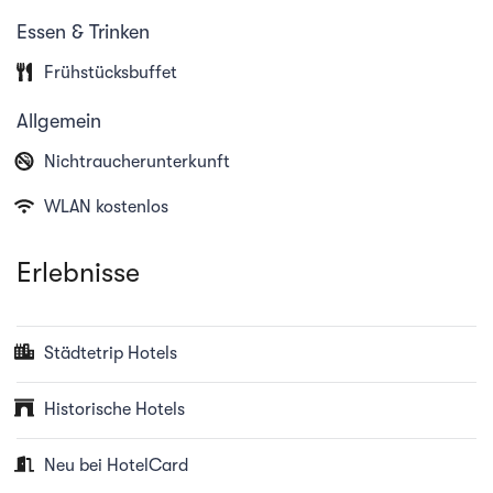
Spazieren Sie durch die verwinkelten Gassen der
Essen & Trinken
Altstadt, entdecken Sie gemütliche Restaurants,
Frühstücksbuffet
kleine Boutiquen und den majestätischen Rheinfall –
Allgemein
alles in unmittelbarer Nähe. Erleben Sie persönliche
Nichtraucherunterkunft
Gastfreundschaft, eine besondere Atmosphäre und
WLAN kostenlos
unvergessliche Momente in Schaffhausen.
Erlebnisse
Städtetrip Hotels
Historische Hotels
Neu bei HotelCard