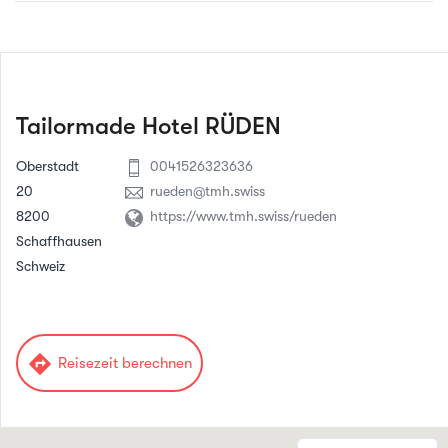
Tailormade Hotel RÜDEN
Oberstadt
0041526323636
20
rueden@tmh.swiss
8200
https://www.tmh.swiss/rueden
Schaffhausen
Schweiz
directions
Reisezeit berechnen