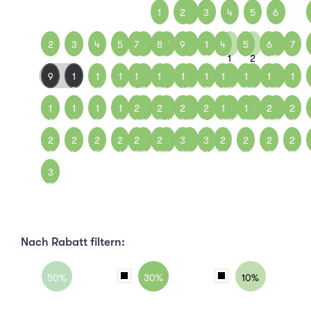
1
2
1
3
4
5
6
2
3
4
5
7
6
8
7
9
8
1
4
1
5
1
6
1
7
0
1
2
3
9
1
1
1
1
1
1
1
1
1
1
1
1
1
1
1
2
1
0
1
2
4
3
5
4
6
5
7
1
8
2
9
3
0
4
1
1
1
1
2
2
2
2
2
2
2
1
2
1
2
2
2
2
6
7
8
9
1
0
2
1
3
2
4
8
5
9
6
0
7
1
2
2
2
2
2
2
2
2
3
2
3
2
2
2
2
3
4
5
6
8
7
9
8
0
9
1
5
6
7
8
3
0
Nach Rabatt filtern:
50%
30%
10%