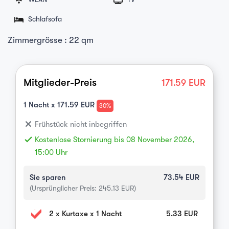
Schlafsofa
Zimmergrösse : 22 qm
Mitglieder-Preis
171.59
EUR
1
Nacht x
171.59
EUR
30%
close
Frühstück nicht inbegriffen
done
Kostenlose Stornierung bis 08 November 2026,
15:00 Uhr
Sie sparen
73.54
EUR
(Ursprünglicher Preis:
245.13
EUR)
2 x Kurtaxe x 1 Nacht
5.33
EUR