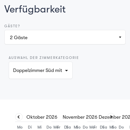
Verfügbarkeit
GÄSTE?
2
Gäste
AUSWAHL DER ZIMMERKATEGORIE
Doppelzimmer Süd mit Balkon
Oktober
2026
November
2026
Dezember
20
Mo
Di
Mi
Do
Mo
Fr
Di
Sa
Mi
So
Do
Mo
Fr
Di
Sa
Mi
So
Do