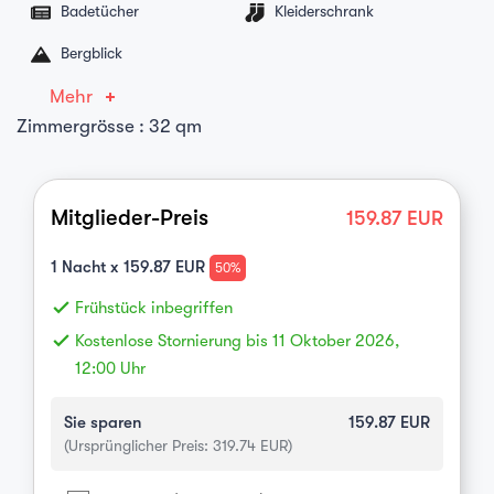
Badetücher
Kleiderschrank
Bergblick
Mehr
Zimmergrösse : 32 qm
Mitglieder-Preis
159.87
EUR
1
Nacht x
159.87
EUR
50%
done
Frühstück inbegriffen
done
Kostenlose Stornierung bis 11 Oktober 2026,
12:00 Uhr
Sie sparen
159.87
EUR
(Ursprünglicher Preis:
319.74
EUR)