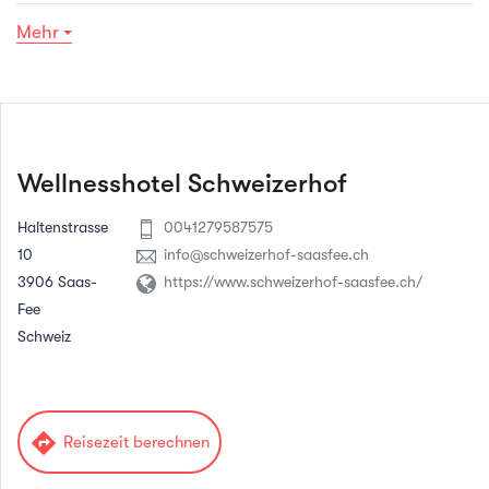
Mehr
Wellnesshotel Schweizerhof
Haltenstrasse
0041279587575
10
info@schweizerhof-saasfee.ch
3906 Saas-
https://www.schweizerhof-saasfee.ch/
Fee
Schweiz
directions
Reisezeit berechnen