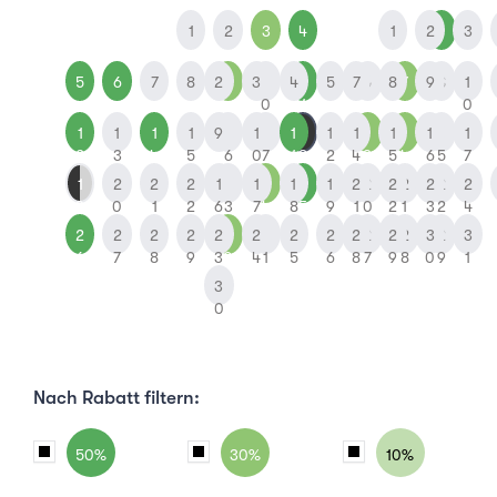
1
2
3
4
1
2
1
3
5
6
7
8
2
9
3
1
4
1
5
7
6
8
7
9
8
1
0
1
0
1
1
1
1
9
1
1
1
1
1
1
1
1
1
1
1
1
1
2
3
4
5
6
0
7
1
8
2
4
3
5
4
6
5
7
1
2
2
2
1
2
1
2
1
2
1
2
2
2
2
2
2
2
9
0
1
2
6
3
7
4
8
5
9
1
0
2
1
3
2
4
2
2
2
2
2
3
2
3
2
2
2
2
2
2
3
2
3
6
7
8
9
3
0
4
1
5
6
8
7
9
8
0
9
1
3
0
Nach Rabatt filtern:
50%
30%
10%