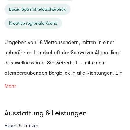
Luxus‑Spa mit Gletscherblick
Kreative regionale Küche
Umgeben von 18 Viertausendern, mitten in einer
unberührten Landschaft der Schweizer Alpen, liegt
das Wellnesshotel Schweizerhof – mit einem
atemberaubenden Bergblick in alle Richtungen. Ein
perfekter Ort für Naturliebhaber und
Mehr
Abenteuersuchende – ob mit grossen Ambitionen
oder einfach auf der Suche nach Erholung.
Ausstattung & Leistungen
Ob Sie zum Skifahren auf dem Gletscher hier sind,
Essen & Trinken