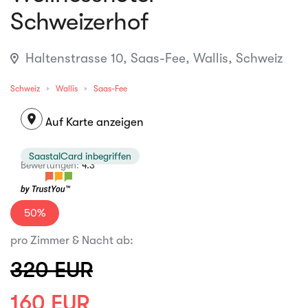
Schweizerhof
Haltenstrasse 10, Saas-Fee, Wallis, Schweiz
Schweiz
Wallis
Saas-Fee
location_on
Auf Karte anzeigen
SaastalCard inbegriffen
Bewertungen:
4.3
50%
pro Zimmer & Nacht ab:
320 EUR
160 EUR