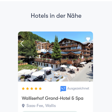
Hotels in der Nähe
favorite
Ausgezeichnet
4.7
Walliserhof Grand-Hotel & Spa
location_on
Saas-Fee, Wallis