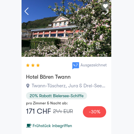
favorite
Ausgezeichnet
4.7
Hotel Bären Twann
location_on
Twann-Tüscherz, Jura & Drei-Seen-Land
20% Rabatt Bielersee-Schiffe
pro Zimmer & Nacht ab:
171 CHF
244 EUR
-30%
Frühstück inbegriffen