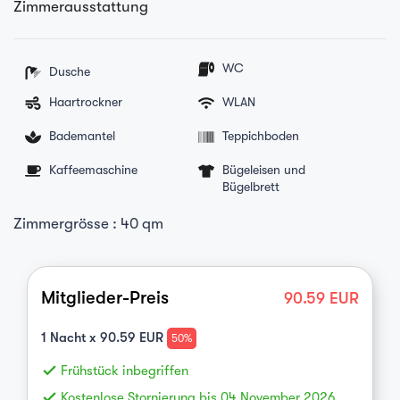
Zimmerausstattung
WC
Dusche
Haartrockner
WLAN
Bademantel
Teppichboden
Kaffeemaschine
Bügeleisen und
Bügelbrett
Zimmergrösse : 40 qm
Mitglieder-Preis
90.59
EUR
1
Nacht x
90.59
EUR
50%
done
Frühstück inbegriffen
done
Kostenlose Stornierung bis 04 November 2026,