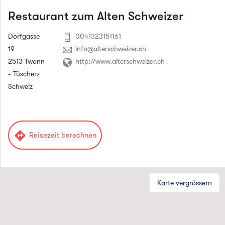
Restaurant zum Alten Schweizer
Dorfgasse
0041323151161
19
info@alterschweizer.ch
2513 Twann
http://www.alterschweizer.ch
- Tüscherz
Schweiz
directions
Reisezeit berechnen
Karte vergrössern