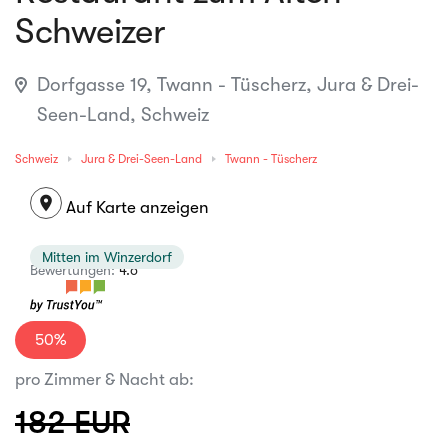
Schweizer
Dorfgasse 19, Twann - Tüscherz, Jura & Drei-
Seen-Land, Schweiz
Schweiz
Jura & Drei-Seen-Land
Twann - Tüscherz
location_on
Auf Karte anzeigen
Mitten im Winzerdorf
Bewertungen:
4.6
50%
pro Zimmer & Nacht ab:
182 EUR