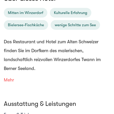
Mitten im Winzerdorf
Kulturelle Erfahrung
Bielersee-Fischküche
wenige Schritte zum See
Das Restaurant und Hotel zum Alten Schweizer
finden Sie im Dorfkern des malerischen,
landschaftlich reizvollen Winzerdorfes Twann im
Berner Seeland.
Mehr
Das kleine Hotel empfängt Sie mit 2 Zimmern im
Landhausstil, nur 2 Gehminuten vom Bielersee
Ausstattung & Leistungen
entfernt. Freuen Sie sich auf kostenfreies WLAN und
ein Restaurant, das frischen Fisch und