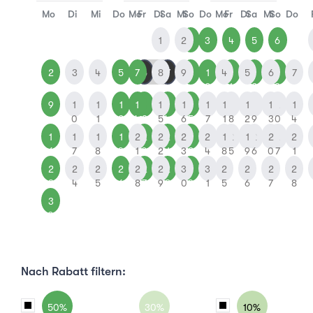
Mo
Di
Mi
Do
Mo
Fr
Di
Sa
Mi
So
Do
Mo
Fr
Di
Sa
Mi
So
Do
1
2
1
3
4
5
6
2
3
4
5
7
6
8
7
9
8
1
4
1
5
1
6
1
7
0
1
2
3
9
1
1
1
1
1
1
1
1
1
1
1
1
1
1
1
2
1
0
1
2
4
3
5
4
6
5
7
1
8
2
9
3
0
4
1
1
1
1
2
2
2
2
2
2
2
1
2
1
2
2
2
2
6
7
8
9
1
0
2
1
3
2
4
8
5
9
6
0
7
1
2
2
2
2
2
2
2
2
3
2
3
2
2
2
2
3
4
5
6
8
7
9
8
0
9
1
5
6
7
8
3
0
Nach Rabatt filtern:
50%
30%
10%