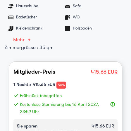
Hausschuhe
Sofa
Badetücher
WC
Kleiderschrank
Holzboden
Mehr
Zimmergrösse : 35 qm
Mitglieder-Preis
415.66
EUR
1
Nacht x
415.66
EUR
50%
done
Frühstück inbegriffen
done
Kostenlose Stornierung bis 16 April 2027,
error_outline
23:59 Uhr
Sie sparen
415.66
EUR