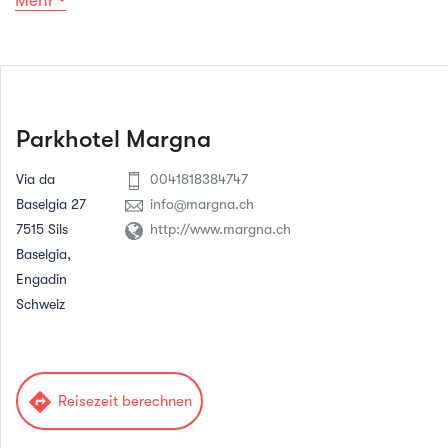
Mehr
Parkhotel Margna
Via da
0041818384747
Baselgia 27
info@margna.ch
7515 Sils
http://www.margna.ch
Baselgia,
Engadin
Schweiz
directions
Reisezeit berechnen