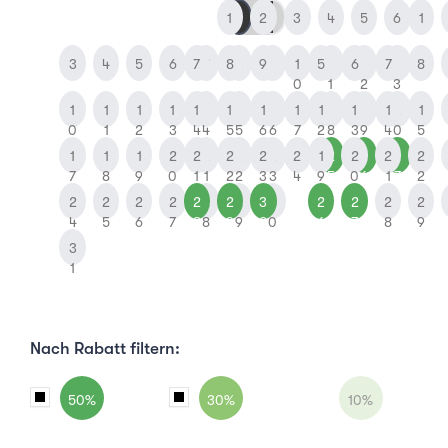
1
1
2
2
3
4
5
6
1
3
4
5
6
7
7
8
8
9
9
1
5
1
6
1
7
1
8
0
1
2
3
1
1
1
1
1
1
1
1
1
1
1
1
1
1
1
1
2
1
0
1
2
3
4
4
5
5
6
6
7
2
8
3
9
4
0
5
1
1
1
2
2
2
2
2
2
2
2
1
2
2
2
2
2
2
7
8
9
0
1
1
2
2
3
3
4
9
5
0
6
1
7
2
2
2
2
2
2
2
2
2
3
3
2
2
2
2
4
5
6
7
8
8
9
9
0
0
6
7
8
9
3
1
Nach Rabatt filtern:
50%
30%
10%