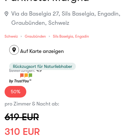
Via da Baselgia 27, Sils Baselgia, Engadin,
Graubünden, Schweiz
Schweiz
Graubünden
Sils Baselgia, Engadin
location_on
Auf Karte anzeigen
Rückzugsort für Naturliebhaber
Bewertungen:
4.9
50%
pro Zimmer & Nacht ab:
619 EUR
310 EUR