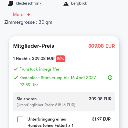
Kleiderschrank
Bergblick
Mehr
Zimmergrösse : 30 qm
Mitglieder-Preis
309.08
EUR
1
Nacht x
309.08
EUR
50%
done
Frühstück inbegriffen
done
Kostenlose Stornierung bis 16 April 2027,
error_outline
23:59 Uhr
Sie sparen
309.08
EUR
(Ursprünglicher Preis:
618.16
EUR)
Unterbringung eines
31.97
EUR
Hundes (ohne Futter) x 1