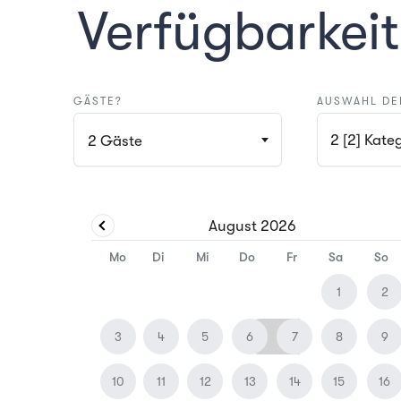
Verfügbarkeit
GÄSTE?
AUSWAHL DE
2 [2] 
2
Gäste
August
2026
Mo
Di
Mi
Do
Fr
Sa
So
1
2
3
4
5
6
7
8
9
10
11
12
13
14
15
16