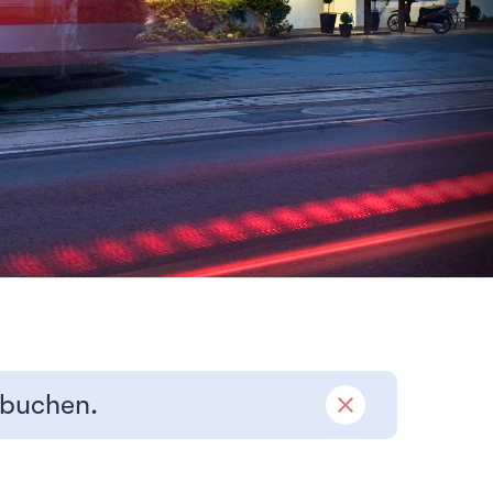
 buchen.
close