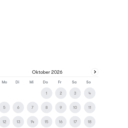
Oktober
2026
Mo
Di
Mi
Do
Fr
Sa
So
1
2
3
4
5
6
7
8
9
10
11
12
13
14
15
16
17
18