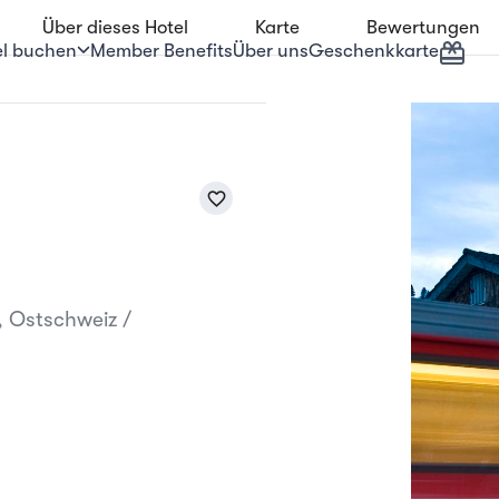
Über dieses Hotel
Karte
Bewertungen
Geschenkkarte
el buchen
Member Benefits
Über uns
favorite_border
, Ostschweiz /