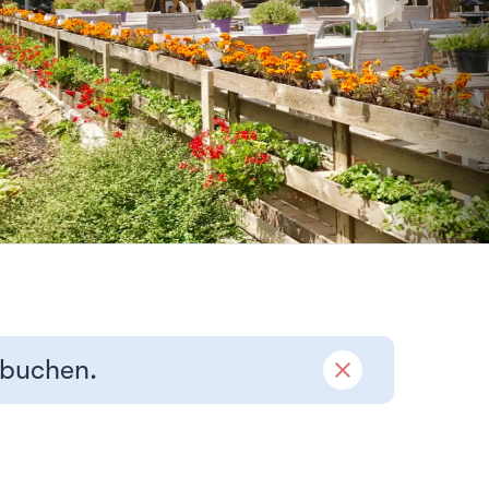
 buchen.
close