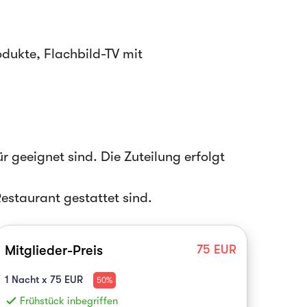
dukte, Flachbild-TV mit
r geeignet sind. Die Zuteilung erfolgt
estaurant gestattet sind.
Mitglieder-Preis
75
EUR
1
Nacht x
75
EUR
50%
done
Frühstück inbegriffen