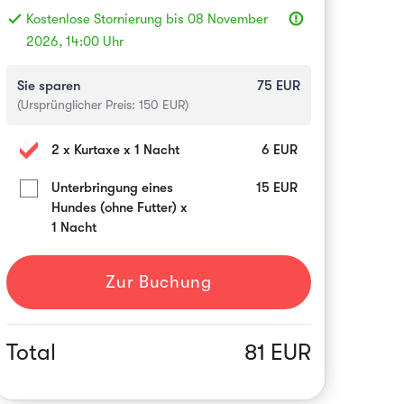
done
Kostenlose Stornierung bis 08 November
error_outline
2026, 14:00 Uhr
Sie sparen
75
EUR
(Ursprünglicher Preis:
150
EUR)
2 x Kurtaxe x 1 Nacht
6
EUR
Unterbringung eines
15
EUR
Hundes (ohne Futter) x
1 Nacht
Zur Buchung
Total
81 EUR