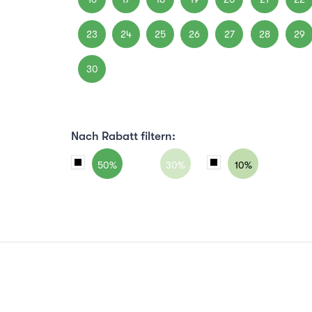
23
24
25
26
27
28
29
30
Nach Rabatt filtern:
50%
30%
10%