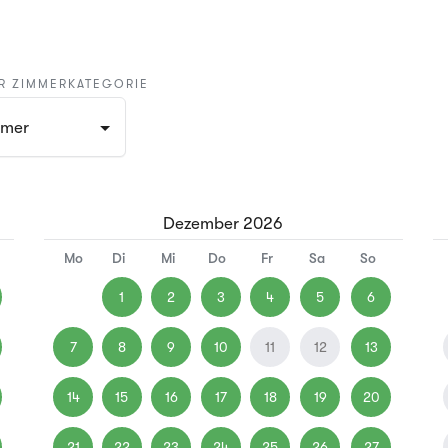
R ZIMMERKATEGORIE
mmer
Dezember
2026
Mo
Di
Mi
Do
Fr
Sa
So
1
2
3
4
5
6
7
8
9
10
11
12
13
14
15
16
17
18
19
20
21
22
23
24
25
26
27