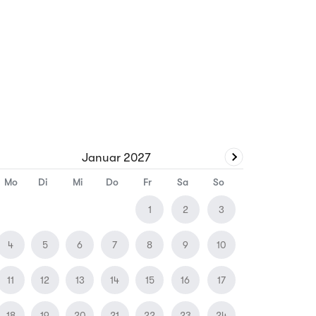
Januar
2027
Mo
Di
Mi
Do
Fr
Sa
So
1
2
3
4
5
6
7
8
9
10
11
12
13
14
15
16
17
18
19
20
21
22
23
24