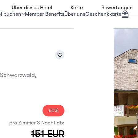
Über dieses Hotel
Karte
Bewertungen
Geschenkkarte
el buchen
Member Benefits
Über uns
favorite_border
 Schwarzwald,
50%
pro Zimmer & Nacht ab:
151 EUR