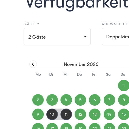
Verfügbarkeit
GÄSTE?
AUSWAHL DE
Doppelzi
2
Gäste
November
2026
Mo
Di
Mi
Do
Fr
Sa
So
1
2
3
4
5
6
7
8
9
10
11
12
13
14
15
16
17
18
19
20
21
22