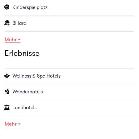
Billardtisch steht ebenfalls zu Ihrer Verfügung.
Kinderspielplatz
Fahrradfahrer finden ausserdem einen kostenlosen
Bike Raum sowie Wasch-und
Billard
Reparaturmöglichkeiten vor. Hotel Simmenhof -
Mehr
Einfach echt. Einfach persönlich.
Erlebnisse
Wellness & Spa Hotels
Wanderhotels
Landhotels
Mehr