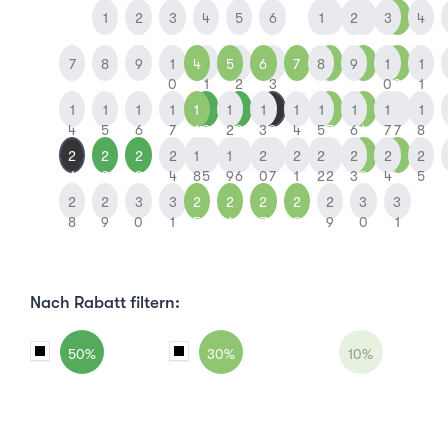
1
2
3
4
5
6
1
1
2
2
3
3
4
7
8
9
1
4
1
5
1
6
1
7
8
8
9
9
1
1
1
0
1
2
3
0
0
1
1
1
1
1
1
1
1
1
1
2
1
1
1
1
1
1
1
1
4
5
6
7
1
8
2
9
3
0
4
5
5
6
6
7
7
8
2
2
2
2
1
2
1
2
2
2
2
2
2
2
2
2
2
2
1
2
3
4
8
5
9
6
0
7
1
2
2
3
3
4
4
5
2
2
3
3
2
2
2
2
2
3
3
8
9
0
1
5
6
7
8
9
0
1
Nach Rabatt filtern:
50%
30%
10%