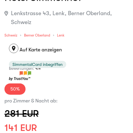
Lenkstrasse 43, Lenk, Berner Oberland,
Schweiz
Schweiz
Berner Oberland
Lenk
location_on
Auf Karte anzeigen
SimmentalCard inbegriffen
Bewertungen:
4.4
50%
pro Zimmer & Nacht ab:
281 EUR
141 EUR