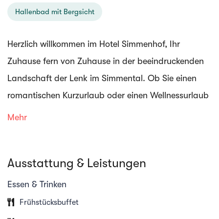
Hallenbad mit Bergsicht
Herzlich willkommen im Hotel Simmenhof, Ihr
Zuhause fern von Zuhause in der beeindruckenden
Landschaft der Lenk im Simmental. Ob Sie einen
romantischen Kurzurlaub oder einen Wellnessurlaub
planen, im Vier-Sterne-Hotel Simmenhof bieten wir
Mehr
eine wunderschöne Unterkunft, die auf Ihre
Bedürfnisse zugeschnitten ist. Hier bei uns können
Ausstattung & Leistungen
Sie einfach die Seele baumeln lassen und sich ganz
dem Genuss der Natur und der Wellnessangebote
Essen & Trinken
widmen.
Frühstücksbuffet