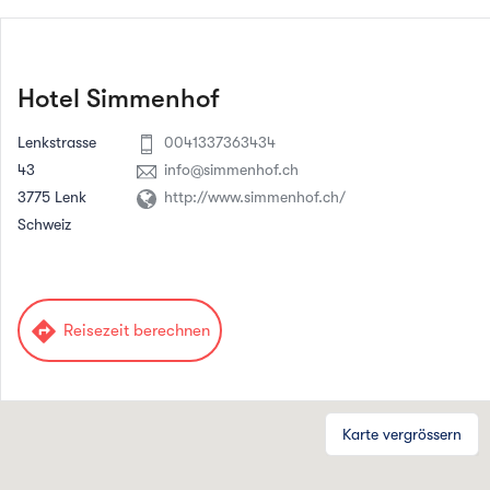
Hotel Simmenhof
Lenkstrasse
0041337363434
43
info@simmenhof.ch
3775 Lenk
http://www.simmenhof.ch/
Schweiz
directions
Reisezeit berechnen
Karte vergrössern