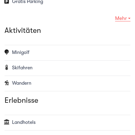
Gratis Parking
Todtmoos).
Mehr
Für Ihr leibliches Wohl sorgen wir mit:
Aktivitäten
Einem reichhaltigen Frühstücksbuffet von 8:30 bis
10:00 Uhr.
Minigolf
Unserem Restaurant, das von 12:00 bis 21:00 Uhr
Skifahren
geöffnet ist (Ruhetag: Mittwoch).
Wir bieten Ihnen flexible Check-In-Zeiten von 14:00
Wandern
bis 21:00 Uhr und einen Check-Out bis 11:00 Uhr,
Erlebnisse
damit Sie Ihren Aufenthalt in vollen Zügen genießen
können.
Landhotels