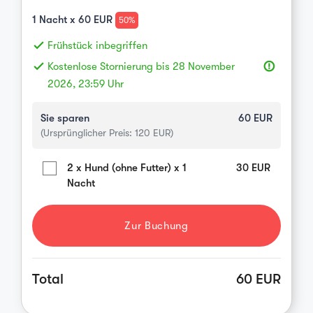
1
Nacht x
60
EUR
50%
done
Frühstück inbegriffen
done
Kostenlose Stornierung bis 28 November
error_outline
2026, 23:59 Uhr
Sie sparen
60
EUR
(Ursprünglicher Preis:
120
EUR)
2 x Hund (ohne Futter) x 1
30
EUR
Nacht
Zur Buchung
Total
60 EUR