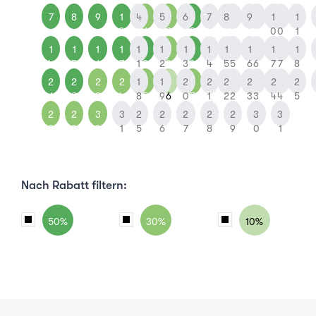
7
8
9
1
4
1
5
1
6
1
7
8
8
9
9
1
1
1
0
1
2
3
0
0
1
1
1
1
1
1
1
1
1
1
2
1
1
1
1
1
1
1
1
4
5
6
7
1
8
2
9
3
0
4
5
5
6
6
7
7
8
2
2
2
2
1
2
1
2
2
2
2
2
2
2
2
2
2
2
1
2
3
4
8
5
9
6
0
7
1
2
2
3
3
4
4
5
2
2
3
3
2
2
2
2
2
3
3
8
9
0
1
5
6
7
8
9
0
1
Nach Rabatt filtern:
50%
30%
10%