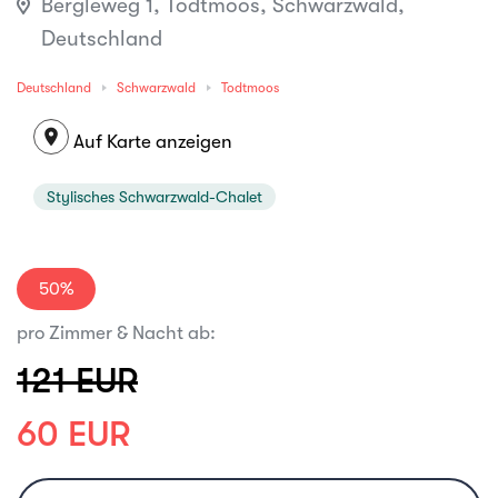
Bergleweg 1, Todtmoos, Schwarzwald,
Deutschland
Deutschland
Schwarzwald
Todtmoos
location_on
Auf Karte anzeigen
Stylisches Schwarzwald-Chalet
50%
pro Zimmer & Nacht ab:
121 EUR
60 EUR