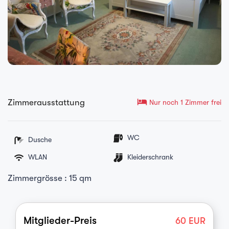
hotel
Zimmerausstattung
Nur noch 1 Zimmer frei
WC
Dusche
WLAN
Kleiderschrank
Zimmergrösse : 15 qm
Mitglieder-Preis
60
EUR