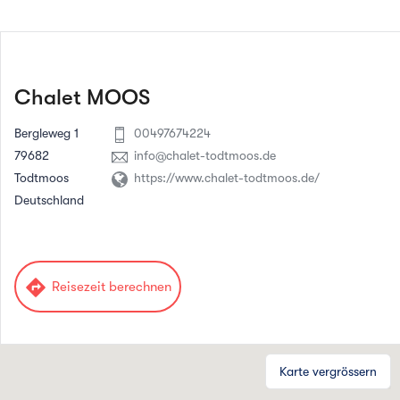
Wir freuen uns darauf, Sie im Chalet Moos
willkommen zu heißen und Ihnen einen
unvergesslichen Aufenthalt zu bereiten.
Chalet MOOS
Bergleweg 1
00497674224
79682
info@chalet-todtmoos.de
Todtmoos
https://www.chalet-todtmoos.de/
Deutschland
directions
Reisezeit berechnen
Karte vergrössern