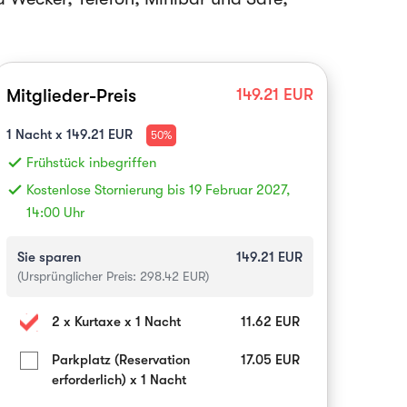
Mitglieder-Preis
149.21
EUR
1
Nacht x
149.21
EUR
50%
done
Frühstück inbegriffen
done
Kostenlose Stornierung bis 19 Februar 2027,
14:00 Uhr
Sie sparen
149.21
EUR
(Ursprünglicher Preis:
298.42
EUR)
2 x Kurtaxe x 1 Nacht
11.62
EUR
Parkplatz (Reservation
17.05
EUR
erforderlich) x 1 Nacht