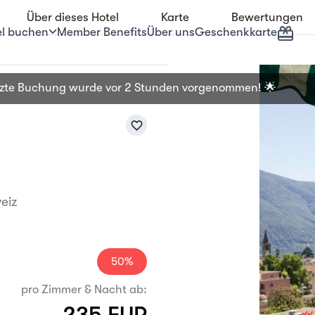
Über dieses Hotel
Karte
Bewertungen
Geschenkkarte
el buchen
Member Benefits
Über uns
etzte Buchung wurde
vor 2 Stunden
vorgenommen! 🌟
favorite_border
eiz
50%
pro Zimmer & Nacht ab:
235 EUR