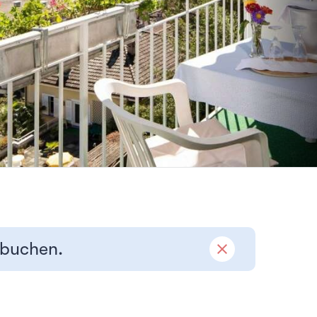
 buchen.
close