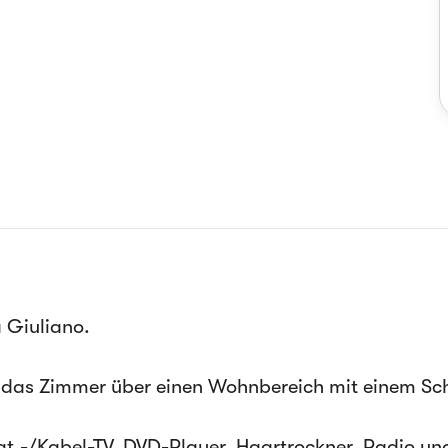
a Giuliano.
t das Zimmer über einen Wohnbereich mit einem Sc
-/Kabel-TV, DVD-Player, Haartrockner, Radio und 