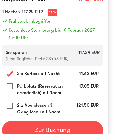
1
Nacht x
117.24
EUR
50%
done
Frühstück inbegriffen
done
Kostenlose Stornierung bis 19 Februar 2027,
14:00 Uhr
Sie sparen
117.24
EUR
(Ursprünglicher Preis:
234.48
EUR)
2 x Kurtaxe x 1 Nacht
11.62
EUR
Parkplatz (Reservation
17.05
EUR
erforderlich) x 1 Nacht
2 x Abendessen 3
121.50
EUR
Gang Menu x 1 Nacht
Zur Buchung