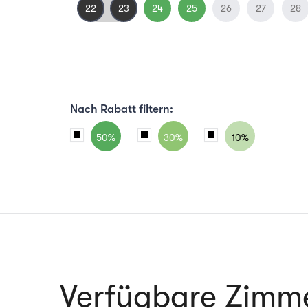
22
23
24
25
26
27
28
Nach Rabatt filtern:
50%
30%
10%
Verfügbare Zimm