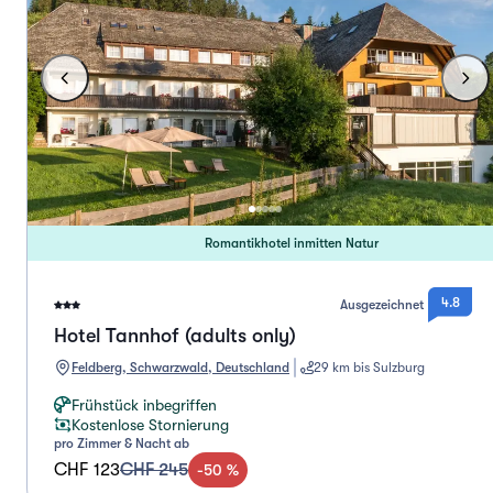
Romantikhotel inmitten Natur
4.8
Ausgezeichnet
Hotel Tannhof (adults only)
Feldberg, Schwarzwald, Deutschland
29 km bis Sulzburg
Frühstück inbegriffen
Kostenlose Stornierung
pro Zimmer & Nacht ab
CHF 123
CHF 245
-
50
%