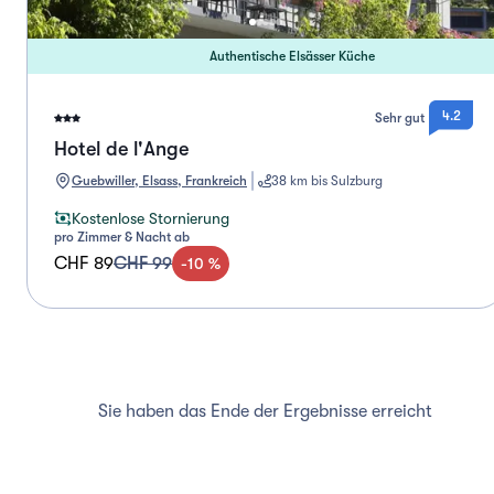
Authentische Elsässer Küche
4.2
Sehr gut
Hotel de l'Ange
Guebwiller, Elsass, Frankreich
38 km bis Sulzburg
Kostenlose Stornierung
pro Zimmer & Nacht ab
CHF 89
CHF 99
-
10
%
Sie haben das Ende der Ergebnisse erreicht