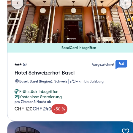
BaselCard inbegriffen
4.6
(s)
Ausgezeichnet
Hotel Schweizerhof Basel
Basel, Basel (Region), Schweiz
34 km bis Sulzburg
Frühstück inbegriffen
Kostenlose Stornierung
pro Zimmer & Nacht ab
CHF 120
CHF 240
-
50
%