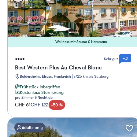
Wellness mit Sauna & Hammam
4.3
Sehr gut
Best Western Plus Au Cheval Blanc
Baldersheim, Elsass, Frankreich
25 km bis Sulzburg
Frühstück inbegriffen
Kostenlose Stornierung
pro Zimmer & Nacht ab
CHF 61
CHF 122
-
50
%
Adults only