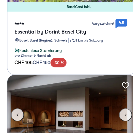
BaselCard inkl.
4.5
Ausgezeichnet
Essential by Dorint Basel City
Basel, Basel (Region), Schweiz
31 km bis Sulzburg
Kostenlose Stornierung
pro Zimmer & Nacht ab
CHF 105
CHF 150
-
30
%