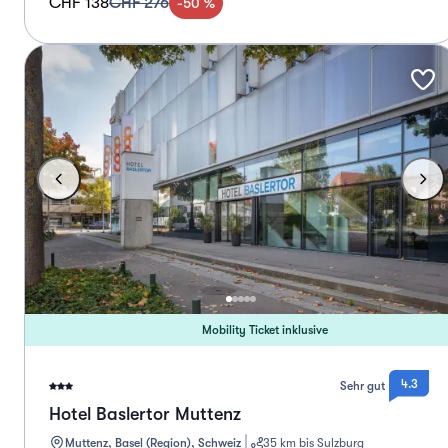
CHF 138
CHF 276
-
50
%
Mobility Ticket inklusive
4.3
Sehr gut
Hotel Baslertor Muttenz
Muttenz, Basel (Region), Schweiz
35 km bis Sulzburg