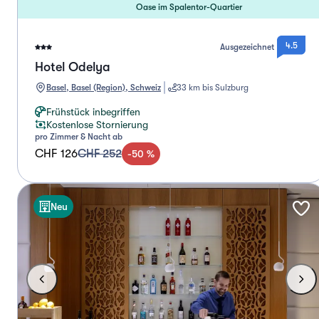
Oase im Spalentor-Quartier
4.5
Ausgezeichnet
Hotel Odelya
Basel, Basel (Region), Schweiz
33 km bis Sulzburg
Frühstück inbegriffen
Kostenlose Stornierung
pro Zimmer & Nacht ab
CHF 126
CHF 252
-
50
%
Neu