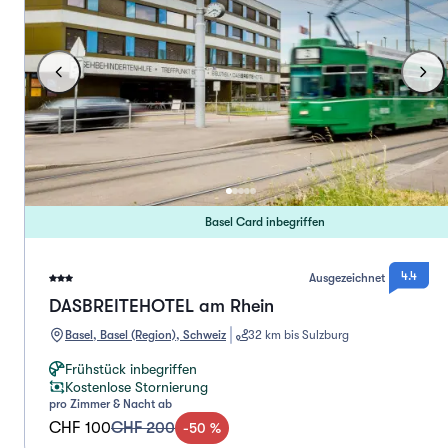
Basel Card inbegriffen
4.4
Ausgezeichnet
DASBREITEHOTEL am Rhein
Basel, Basel (Region), Schweiz
32 km bis Sulzburg
Frühstück inbegriffen
Kostenlose Stornierung
pro Zimmer & Nacht ab
CHF 100
CHF 200
-
50
%