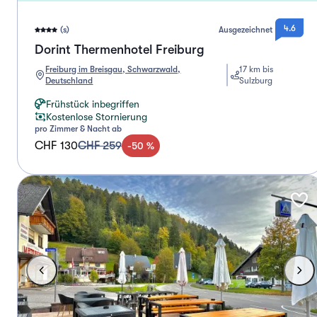
4.6
(s)
Ausgezeichnet
Dorint Thermenhotel Freiburg
Freiburg im Breisgau, Schwarzwald,
17 km bis
Deutschland
Sulzburg
Frühstück inbegriffen
Kostenlose Stornierung
pro Zimmer & Nacht ab
CHF 130
CHF 259
-
50
%