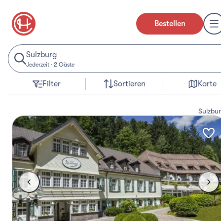
Bestellen
Sulzburg
Jederzeit
·
2 Gäste
Filter
Sortieren
Karte
Sulzbu