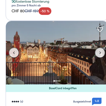
Kostenlose Stornierung
pro Zimmer & Nacht ab
CHF 80
CHF 159
-
50
%
BaselCard inbegriffen
4.8
(s)
Ausgezeichnet