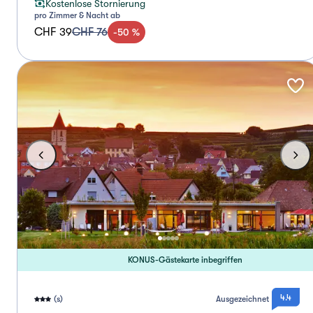
Kostenlose Stornierung
pro Zimmer & Nacht ab
CHF 39
CHF 76
-
50
%
KONUS-Gästekarte inbegriffen
4.4
(s)
Ausgezeichnet