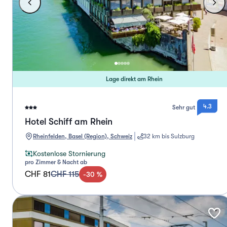
Lage direkt am Rhein
4.3
Sehr gut
Hotel Schiff am Rhein
Rheinfelden, Basel (Region), Schweiz
32 km bis Sulzburg
Kostenlose Stornierung
pro Zimmer & Nacht ab
CHF 81
CHF 115
-
30
%